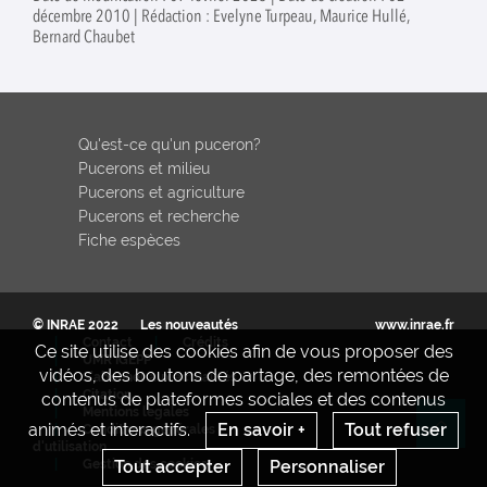
décembre 2010 | Rédaction : Evelyne Turpeau, Maurice Hullé,
Bernard Chaubet
Qu'est-ce qu'un puceron?
Pucerons et milieu
Pucerons et agriculture
Pucerons et recherche
Fiche espèces
© INRAE 2022
Les nouveautés
www.inrae.fr
Contact
Crédits
Ce site utilise des cookies afin de vous proposer des
UMR IGEPP
vidéos, des boutons de partage, des remontées de
S'abonner aux actualités
Citation
contenus de plateformes sociales et des contenus
Mentions legales
animés et interactifs.
En savoir +
Tout refuser
Conditions générales
Re
d'utilisation
Tout accepter
Personnaliser
Gestion des cookies