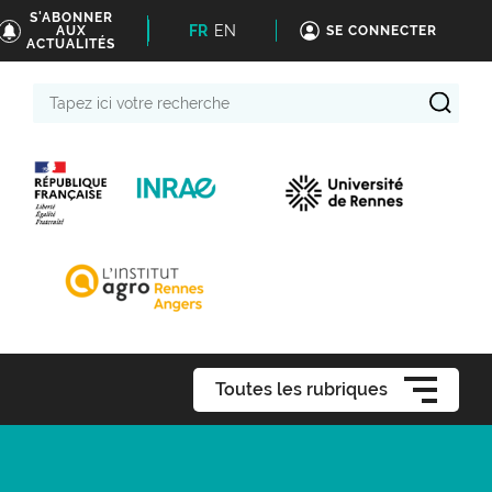
S'ABONNER
FR
EN
AUX
SE CONNECTER
ACTUALITÉS
Tapez
ici
votre
recherche
Toutes les rubriques