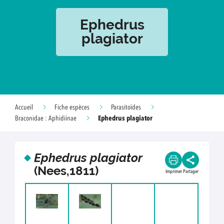
Ephedrus
plagiator
Accueil
Fiche espèces
Parasitoïdes
Ephedrus plagiator
Braconidae : Aphidiinae
Ephedrus plagiator
(Nees,1811)
Imprimer
Partager