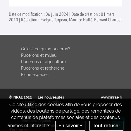
Date de modification : 06 juin 2024 | Date de création : 01 mars
2010 | Rédaction : Evelyne Turpeau, Maurice Hullé, Bernard Chaubet
Qu'est-ce qu'un puceron?
Pucerons et milieu
Pucerons et agriculture
Pucerons et recherche
Fiche espèces
© INRAE 2022
Les nouveautés
www.inrae.fr
Contact
Crédits
Ce site utilise des cookies afin de vous proposer des
UMR IGEPP
vidéos, des boutons de partage, des remontées de
S'abonner aux actualités
Citation
contenus de plateformes sociales et des contenus
Mentions legales
animés et interactifs.
En savoir +
Tout refuser
Conditions générales
Re
d'utilisation