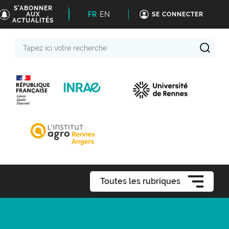
S'ABONNER
FR
EN
AUX
SE CONNECTER
ACTUALITÉS
Tapez
ici
votre
recherche
Toutes les rubriques