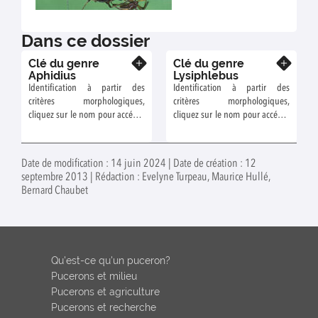
Dans ce dossier
Clé du genre
Clé du genre
En savoir plus
En savoir plus
Aphidius
Lysiphlebus
Identification à partir des
Identification à partir des
critères morphologiques,
critères morphologiques,
cliquez sur le nom pour accéder
cliquez sur le nom pour accéder
à la fiche
à la fiche
Date de modification : 14 juin 2024 | Date de création : 12
septembre 2013 | Rédaction : Evelyne Turpeau, Maurice Hullé,
Bernard Chaubet
Qu'est-ce qu'un puceron?
Pucerons et milieu
Pucerons et agriculture
Pucerons et recherche