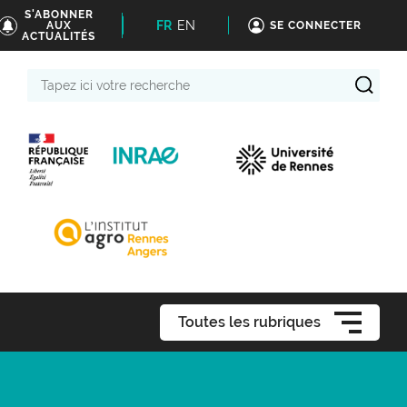
S'ABONNER
FR
EN
AUX
SE CONNECTER
ACTUALITÉS
Tapez
ici
votre
recherche
Toutes les rubriques