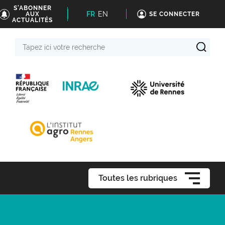
S'ABONNER
FR
EN
AUX
SE CONNECTER
ACTUALITÉS
Tapez
ici
votre
recherche
Toutes les rubriques