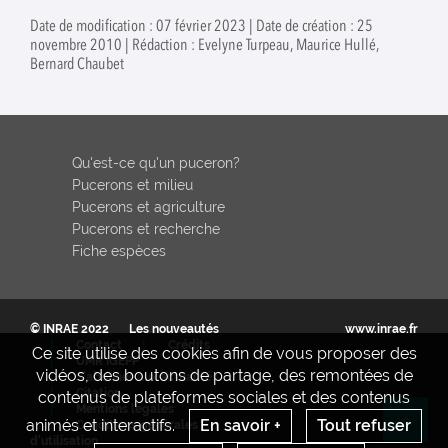
Date de modification : 07 février 2023 | Date de création : 25
novembre 2010 | Rédaction : Evelyne Turpeau, Maurice Hullé,
Bernard Chaubet
Qu'est-ce qu'un puceron?
Pucerons et milieu
Pucerons et agriculture
Pucerons et recherche
Fiche espèces
© INRAE 2022
Les nouveautés
www.inrae.fr
Contact
Crédits
Ce site utilise des cookies afin de vous proposer des
UMR IGEPP
vidéos, des boutons de partage, des remontées de
S'abonner aux actualités
Citation
contenus de plateformes sociales et des contenus
Mentions legales
animés et interactifs.
En savoir +
Tout refuser
Conditions générales
Re
d'utilisation