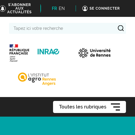
S'ABONNER
FR
EN
AUX
SE CONNECTER
ACTUALITÉS
Tapez
ici
votre
recherche
Toutes les rubriques