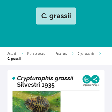
C. grassii
Accueil
Fiche espèces
Pucerons
Crypturaphis
C. grassii
Crypturaphis grassii
Silvestri 1935
Imprimer
Partager