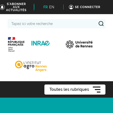
S'ABONNER
FR
EN
AUX
SE CONNECTER
ACTUALITÉS
Tapez
ici
votre
recherche
Toutes les rubriques