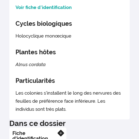
Voir fiche d'identification
Cycles biologiques
Holocyclique monœcique
Plantes hôtes
Alnus cordata
Particularités
Les colonies s'installent le long des nervures des
feuilles de préférence face inférieure. Les
individus sont très plats.
Dans ce dossier
Fiche
En savoir plus
d'identification