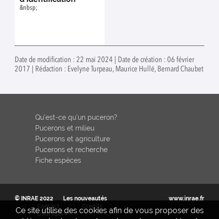
&nbsp;
Date de modification : 22 mai 2024 | Date de création : 06 février
2017 | Rédaction : Evelyne Turpeau, Maurice Hullé, Bernard Chaubet
Qu'est-ce qu'un puceron?
Pucerons et milieu
Pucerons et agriculture
Pucerons et recherche
Fiche espèces
© INRAE 2022
Les nouveautés
www.inrae.fr
Contact
Crédits
Ce site utilise des cookies afin de vous proposer des
UMR IGEPP