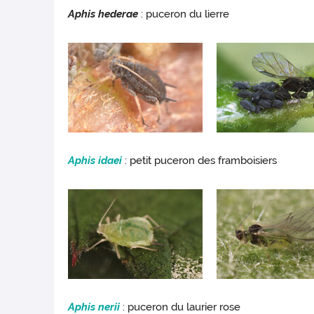
Aphis hederae
: puceron du lierre
Aphis idaei
: petit puceron des framboisiers
Aphis nerii
: puceron du laurier rose