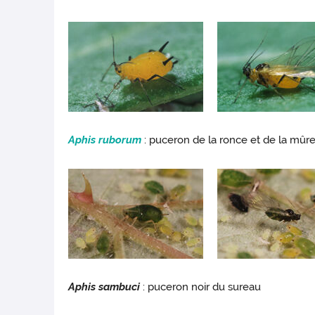
Aphis ruborum
: puceron de la ronce et de la mûr
Aphis sambuci
: puceron noir du sureau