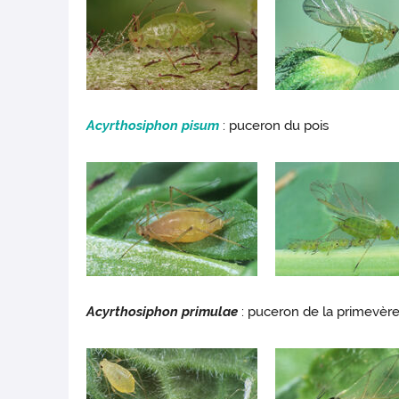
Acyrthosiphon pisum
: puceron du pois
Acyrthosiphon primulae
: puceron de la primevèr