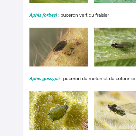
Aphis forbesi
: puceron vert du fraisier
Aphis gossypii
: puceron du melon et du cotonnier