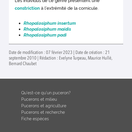
Les individus de ce genre présentent une
constriction
à l'extrémité de la cornicule.
Rhopalosiphum insertum
Rhopalosiphum maidis
Rhopalosiphum padi
Date de modification : 07 février 2023 | Date de création : 21
septembre 2010 | Rédaction : Evelyne Turpeau, Maurice Hullé,
Bernard Chaubet
Qu'est-ce qu'un puceron?
Pucerons et milieu
Pucerons et agriculture
Pucerons et recherche
Fiche espèces