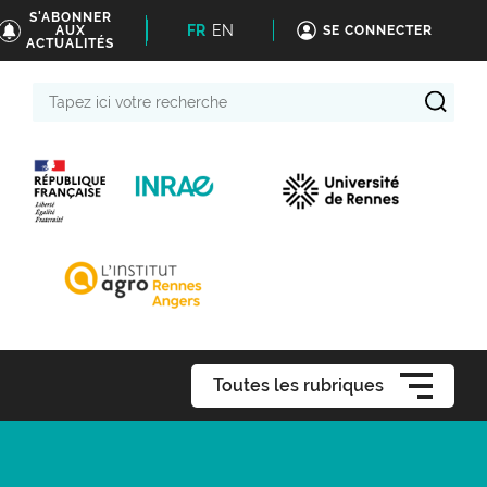
S'ABONNER
FR
EN
AUX
SE CONNECTER
ACTUALITÉS
Tapez
ici
votre
recherche
Toutes les rubriques