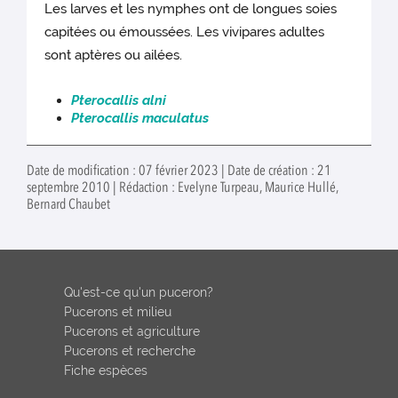
Les larves et les nymphes ont de longues soies
capitées ou émoussées. Les vivipares adultes
sont aptères ou ailées.
Pterocallis alni
Pterocallis maculatus
Date de modification : 07 février 2023 | Date de création : 21
septembre 2010 | Rédaction : Evelyne Turpeau, Maurice Hullé,
Bernard Chaubet
Qu'est-ce qu'un puceron?
Pucerons et milieu
Pucerons et agriculture
Pucerons et recherche
Fiche espèces