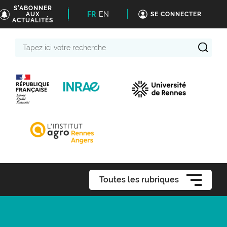
S'ABONNER
FR
EN
AUX
SE CONNECTER
ACTUALITÉS
Tapez
ici
votre
recherche
Toutes les rubriques