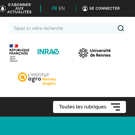
S'ABONNER
FR
EN
AUX
SE CONNECTER
ACTUALITÉS
Tapez
ici
votre
recherche
Toutes les rubriques