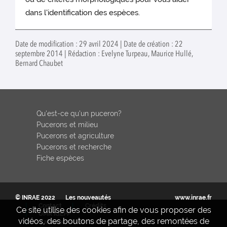
dans l'identification des espèces.
Date de modification : 29 avril 2024 | Date de création : 22
septembre 2014 | Rédaction : Evelyne Turpeau, Maurice Hullé,
Bernard Chaubet
Qu'est-ce qu'un puceron?
Pucerons et milieu
Pucerons et agriculture
Pucerons et recherche
Fiche espèces
© INRAE 2022
Les nouveautés
www.inrae.fr
Contact
Crédits
Ce site utilise des cookies afin de vous proposer des
UMR IGEPP
vidéos, des boutons de partage, des remontées de
S'abonner aux actualités