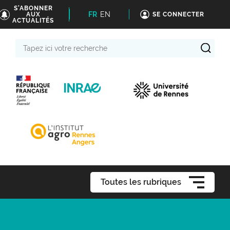
S'ABONNER
FR
EN
AUX
SE CONNECTER
ACTUALITÉS
Tapez
ici
votre
recherche
Toutes les rubriques