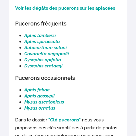
Voir les dégâts des pucerons sur les apiacées
Pucerons fréquents
Aphis lambersi
Aphis spiraecola
Aulacorthum solani
Cavariella aegopodii
Dysaphis apifolia
Dysaphis crataegi
Pucerons occasionnels
Aphis fabae
Aphis gossypii
Myzus ascalonicus
Myzus ornatus
Dans le dossier
"Clé pucerons"
nous vous
proposons des clés simplifiées à partir de photos
ou de critères morphologiques pour vous aider