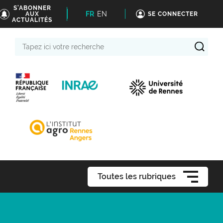
S'ABONNER
FR
EN
AUX
SE CONNECTER
ACTUALITÉS
Tapez
ici
votre
recherche
Toutes les rubriques