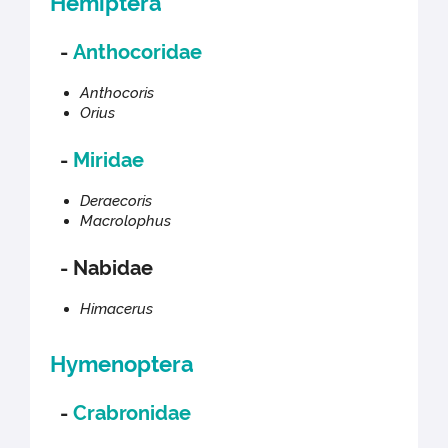
Hemiptera
-
Anthocoridae
Anthocoris
Orius
-
Miridae
Deraecoris
Macrolophus
- Nabidae
Himacerus
Hymenoptera
-
Crabronidae