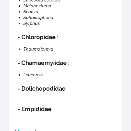
Eupeodes corollae
Melanostoma
Scaeva
Sphaerophoria
Syrphus
- Chloropidae :
Thaumatomya
- Chamaemyiidae :
Leucopsis
- Dolichopodidae
- Empididae