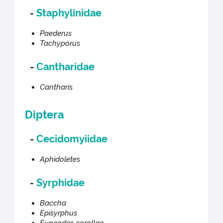
-
Staphylinidae
Paederus
Tachyporus
-
Cantharidae
Cantharis
Diptera
-
Cecidomyiidae
Aphidoletes
-
Syrphidae
Baccha
Episyrphus