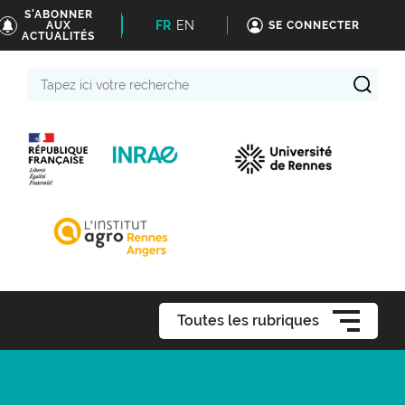
S'ABONNER
FR
EN
AUX
SE CONNECTER
ACTUALITÉS
Tapez
ici
votre
recherche
Toutes les rubriques