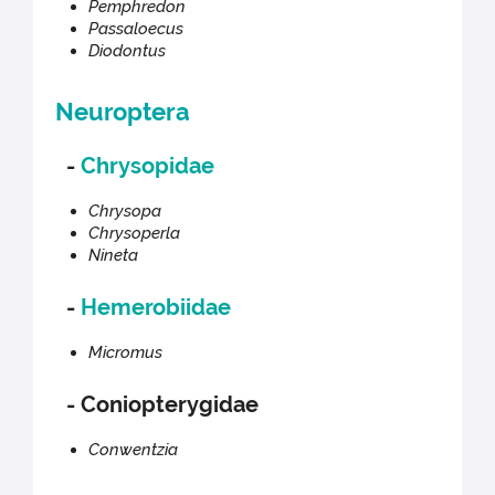
Pemphredon
Passaloecus
Diodontus
Neuroptera
-
Chrysopidae
Chrysopa
Chrysoperla
Nineta
-
Hemerobiidae
Micromus
- Coniopterygidae
Conwentzia