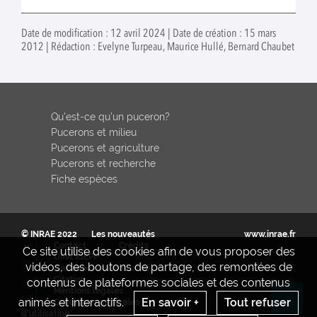
Date de modification : 12 avril 2024 | Date de création : 15 mars
2012 | Rédaction : Evelyne Turpeau, Maurice Hullé, Bernard Chaubet
Qu'est-ce qu'un puceron?
Pucerons et milieu
Pucerons et agriculture
Pucerons et recherche
Fiche espèces
© INRAE 2022
Les nouveautés
www.inrae.fr
Contact
Crédits
Ce site utilise des cookies afin de vous proposer des
UMR IGEPP
vidéos, des boutons de partage, des remontées de
S'abonner aux actualités
Citation
contenus de plateformes sociales et des contenus
Mentions legales
animés et interactifs.
En savoir +
Tout refuser
Conditions générales
Re
d'utilisation