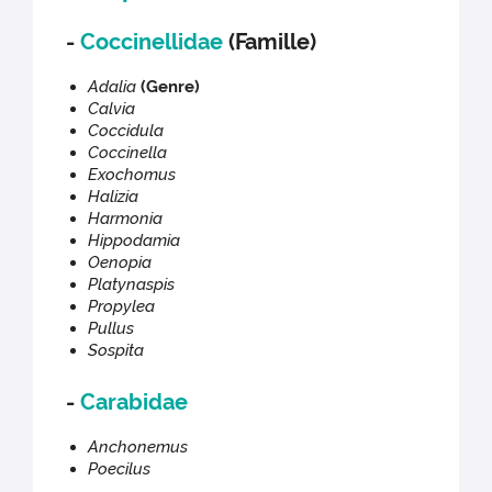
-
Coccinellidae
(Famille)
Adalia
(Genre)
Calvia
Coccidula
Coccinella
Exochomus
Halizia
Harmonia
Hippodamia
Oenopia
Platynaspis
Propylea
Pullus
Sospita
-
Carabidae
Anchonemus
Poecilus