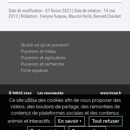
Date de modification : 07 février 2023 | Date de création : 14 mai
2012 | Rédaction : Evelyne Turpeau, Maurice Hullé, Bernard Chaubet
Qu'est-ce qu'un puceron?
Pucerons et milieu
Pucerons et agriculture
Pucerons et recherche
Fiche espèces
© INRAE 2022
Les nouveautés
www.inrae.fr
Contact
Crédits
Ce site utilise des cookies afin de vous proposer des
UMR IGEPP
vidéos, des boutons de partage, des remontées de
S'abonner aux actualités
Citation
contenus de plateformes sociales et des contenus
Mentions legales
animés et interactifs.
En savoir +
Tout refuser
Conditions générales
Re
d'utilisation