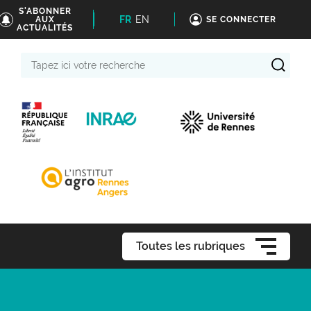
S'ABONNER
FR
EN
AUX
SE CONNECTER
ACTUALITÉS
Tapez
ici
votre
recherche
Toutes les rubriques