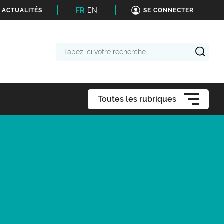
FR
EN
 ACTUALITÉS
SE CONNECTER
Tapez
ici
votre
recherche
Toutes les rubriques