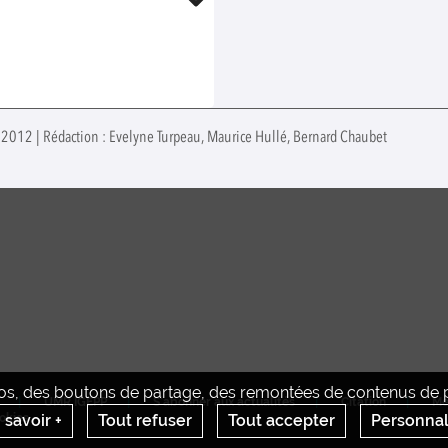
et 2012 | Rédaction : Evelyne Turpeau, Maurice Hullé, Bernard Chaubet
déos, des boutons de partage, des remontées de contenus de pl
UMR IGEPP
S'abonner aux actualités
Citation
Me
 savoir +
Tout refuser
Tout accepter
Personnal
okies