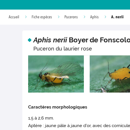
A. nerii
Accueil
Fiche espèces
Pucerons
Aphis
Aphis nerii
Boyer de Fonscol
Puceron du laurier rose
Caractères morphologiques
1,5 à 2,6 mm.
Aptère : jaune pâle à jaune d'or, avec des cornicule