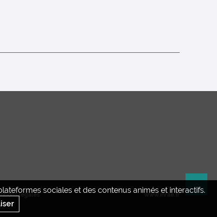
ateformes sociales et des contenus animés et interactifs.
Re
ntions legales
www.inrae.fr
iser