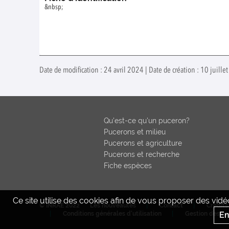
&nbsp;
Date de modification : 24 avril 2024 | Date de création : 10 juill
Qu'est-ce qu'un puceron?
Pucerons et milieu
Pucerons et agriculture
Pucerons et recherche
Fiche espèces
Ce site utilise des cookies afin de vous proposer des vi
© INRAE 2022
Les nouveautés
Contact
Crédits
En
Conditions générales d'utilisation
Gestion des co