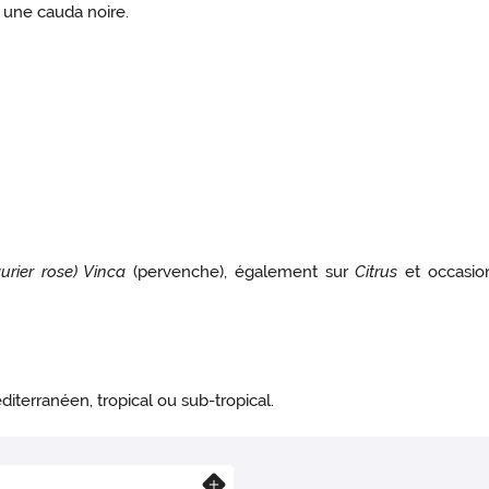
t une cauda noire.
urier rose) Vinca
(pervenche), également sur
Citrus
et occasion
iterranéen, tropical ou sub-tropical.
En savoir plus