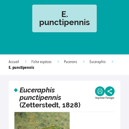
E.
punctipennis
Accueil
Fiche espèces
Pucerons
Euceraphis
E. punctipennis
Euceraphis
punctipennis
Imprimer
Partager
(Zetterstedt, 1828)