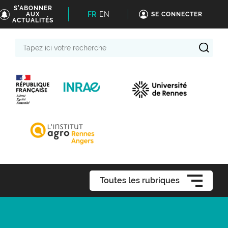
S'ABONNER
FR
EN
AUX
SE CONNECTER
ACTUALITÉS
Tapez
ici
votre
recherche
Toutes les rubriques