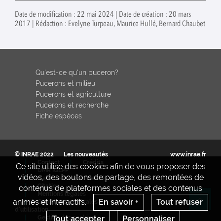
Date de modification : 22 mai 2024 | Date de création : 20 mars
2017 | Rédaction : Evelyne Turpeau, Maurice Hullé, Bernard Chaubet
Qu'est-ce qu'un puceron?
Pucerons et milieu
Pucerons et agriculture
Pucerons et recherche
Fiche espèces
© INRAE 2022
Les nouveautés
www.inrae.fr
Contact
Crédits
Ce site utilise des cookies afin de vous proposer des
UMR IGEPP
vidéos, des boutons de partage, des remontées de
S'abonner aux actualités
Citation
contenus de plateformes sociales et des contenus
Mentions legales
animés et interactifs.
En savoir +
Tout refuser
Conditions générales
Re
d'utilisation
Tout accepter
Personnaliser
Gestion des cookies