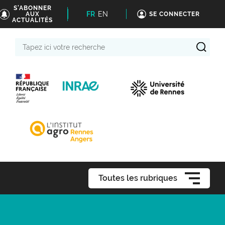
S'ABONNER
FR
EN
AUX
SE CONNECTER
ACTUALITÉS
Tapez
ici
votre
recherche
Toutes les rubriques