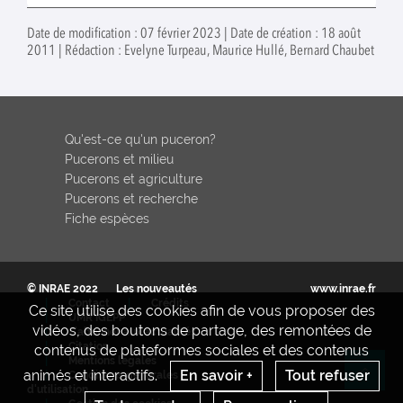
Date de modification : 07 février 2023 | Date de création : 18 août
2011 | Rédaction : Evelyne Turpeau, Maurice Hullé, Bernard Chaubet
Qu'est-ce qu'un puceron?
Pucerons et milieu
Pucerons et agriculture
Pucerons et recherche
Fiche espèces
© INRAE 2022
Les nouveautés
www.inrae.fr
Contact
Crédits
Ce site utilise des cookies afin de vous proposer des
UMR IGEPP
vidéos, des boutons de partage, des remontées de
S'abonner aux actualités
Citation
contenus de plateformes sociales et des contenus
Mentions legales
animés et interactifs.
En savoir +
Tout refuser
Conditions générales
Re
d'utilisation