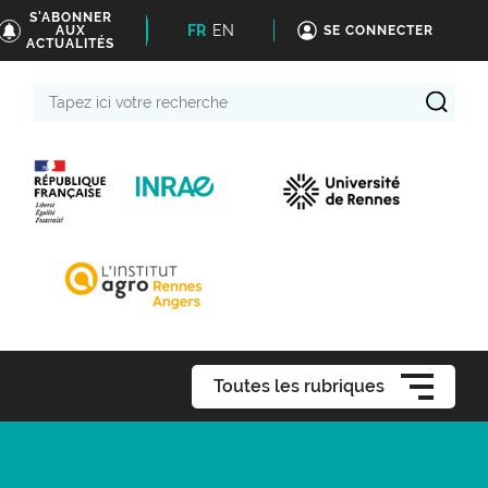
S'ABONNER
FR
EN
AUX
SE CONNECTER
ACTUALITÉS
Tapez
ici
votre
recherche
Toutes les rubriques