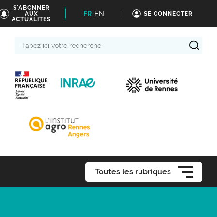
S'ABONNER
FR
EN
AUX
SE CONNECTER
ACTUALITÉS
Tapez
ici
votre
recherche
Toutes les rubriques