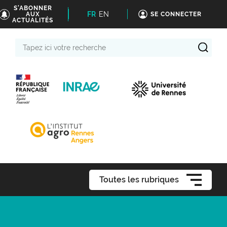
S'ABONNER
FR
EN
AUX
SE CONNECTER
ACTUALITÉS
Tapez
ici
votre
recherche
Toutes les rubriques