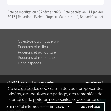
Date de modification : 07 février 2023 | Date de création : 11 janvier
2017 | Rédaction : Evelyne Turpeau, Maurice Hullé, Bernard Chaubet
Qu'est-ce qu'un puceron?
Pucerons et milieu
Pucerons et agriculture
Pucerons et recherche
Fiche espèces
© INRAE 2022
Les nouveautés
www.inrae.fr
Contact
Crédits
Ce site utilise des cookies afin de vous proposer des
UMR IGEPP
vidéos, des boutons de partage, des remontées de
S'abonner aux actualités
Citation
contenus de plateformes sociales et des contenus
Mentions legales
animés et interactifs.
En savoir +
Tout refuser
Conditions générales
Re
d'utilisation